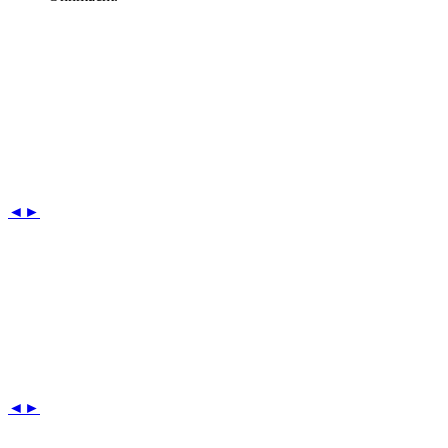
◄
►
◄
►