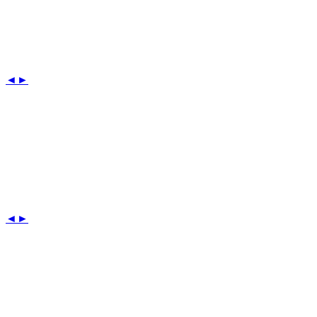
◄
►
◄
►