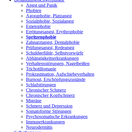
Angst und Panik
Phobien
Agoraphobie, Platzangst
Sozialphobie, Sozialangst
Emetophobie
Errötungsangst, Erythrophobie
Spritzenphobie
Zahnarztangst, Dentalphobie
Prüfungsangst, Redeangst
Schuldgefühle, Selbstvorwürfe
Abhängigkeitserkrankungen
Verhaltensstörungen, Nagelbeißen
Trichotillomanie
Prokrastination, Aufschiebeverhalten
Burnout, Erschöpfungszustände
Schlafstörungen
Chronischer Schmerz
Chronischer Kopfschmerz
Migräne
Schmerz und Depression
Somatoforme Störungen
Psychosomatische Erkrankungen
Immunerkrankungen
Neurodermitis