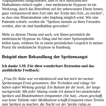
Angstpatienten ruhigzustellen, dass er sich medizinischen
Maßnahmen einfach ergibt – eine medizinische Hypnose ist ein
Werkzeug, durch das Betroffene auf der unbewussten Ebene lernen,
ganz vertrauensvoll dem Arzt oder der Ärztin den Arm „zu reichen“,
so dass eine Blutentnahme oder Impfung möglich wird. Wie eine
Patientin schrieb, werden die “Spritzen niemals zu ihren Freunden
werden, aber sie sind handhabbar geworden“.
Mehr zu diesem Thema und auch, wie Ihnen persönlich die
medizinische Hypnose im Alltag und bei einer Spritzenphobie
helfen kann, erfahren Sie in einem persönlichen Gespräch in meiner
Praxis für medizinische Hypnose in Hamburg.
Beispiel einer Behandlung der Spritzenangst
Ich danke S.M. Für diese wunderbare Rezension
und das
ausführliche Feedback:
„Frau Dr. Rabe war verständnisvoll und hat mich bei meiner
Spritzenangst Ernst genommen. Ihre Techniken und ruhige Art
haben sofort Wirkung gezeigt. Ein Balsam für die Seele, der lange
nachgewirkt. Mit jeder Sitzung wurde ich danach bei anstehenden
Spritzen und Blutabnahmen entspannter. (Sie hat)…etwas geschafft,
was keine Tablette oder Medikament schafft.Entspannt einen Termin
zum Spritzen zu machen, die Nacht vor der Spritze ruhig zu