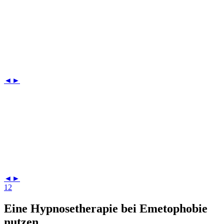
◄
►
◄
►
1
2
Eine Hypnosetherapie bei Emetophobie
nutzen