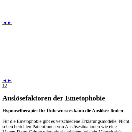
◄
►
◄
►
1
2
Auslösefaktoren der Emetophobie
Hypnosetherapie: Ihr Unbewusstes kann die Auslöser finden
Für die Emetophobie gibt es verschiedene Erklärungsmodelle. Nicht
selten berichten PatientInnen von Auslösesituationen wie eine
Magen-Darm-Grippe oder wie sie erlebten, wie ein Mensch sich